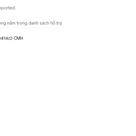
pported.
ông nằm trong danh sách hỗ trợ.
e814c2-CMH