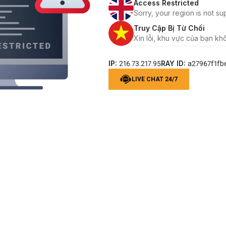
Access Restricted
Sorry, your region is not su
Truy Cập Bị Từ Chối
Xin lỗi, khu vực của bạn kh
IP:
RAY ID:
216.73.217.95
a27967f1fb
LIVE CHAT 24/7