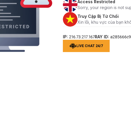
Access Restricted
Sorry, your region is not su
Truy Cập Bị Từ Chối
Xin lỗi, khu vực của bạn kh
IP:
RAY ID:
216.73.217.167
a285666c
LIVE CHAT 24/7