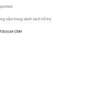
pported.
ông nằm trong danh sách hỗ trợ.
9f0b5cd4-CMH