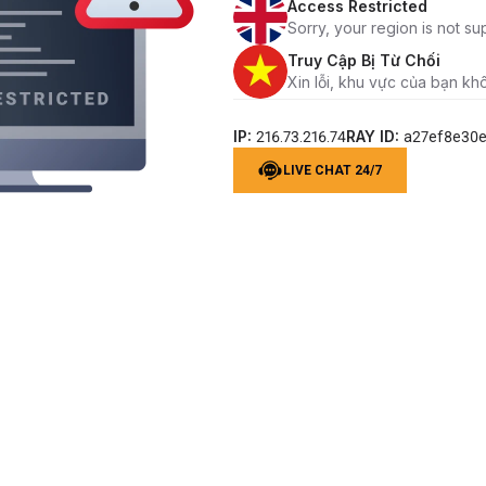
Access Restricted
Sorry, your region is not su
Truy Cập Bị Từ Chối
Xin lỗi, khu vực của bạn kh
IP:
RAY ID:
216.73.216.74
a27ef8e30
LIVE CHAT 24/7